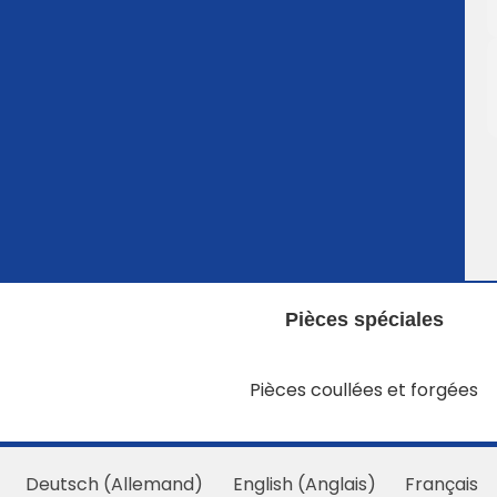
Pièces spéciales
Pièces coullées et forgées
Deutsch
(
Allemand
)
English
(
Anglais
)
Français