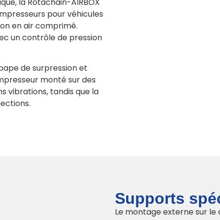
que, la Rotachain-AIRBOX
mpresseurs pour véhicules
tion en air comprimé.
c un contrôle de pression
oupape de surpression et
ompresseur monté sur des
s vibrations, tandis que la
ections.
Supports spéc
Le montage externe sur le c