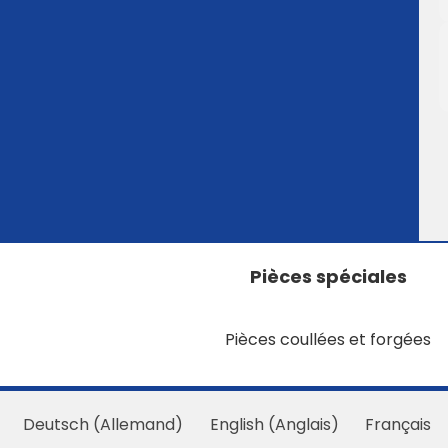
Pièces spéciales
Pièces coullées et forgées
Deutsch
(
Allemand
)
English
(
Anglais
)
Français