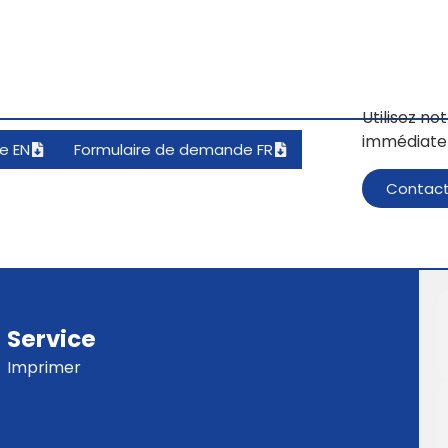
Utilisez n
immédiate
e EN
Formulaire de demande FR
Contacte
Service
Imprimer