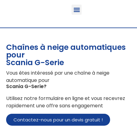
Fonction & Domaine d’application
Informations sur le produit
Véhicules équipables
Chaînes à neige automatiques
pour
Scania G-Serie
Vous êtes intéressé par une chaîne à neige
automatique pour
Scania G-Serie
?
Utilisez notre formulaire en ligne et vous recevrez
rapidement une offre sans engagement
Contactez-nous pour un devis gratuit !