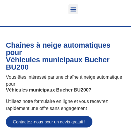
Fonction & Domaine d’application
Informations sur le produit
Véhicules équipables
Chaînes à neige automatiques
pour
Véhicules municipaux Bucher
BU200
Vous êtes intéressé par une chaîne à neige automatique
pour
Véhicules municipaux Bucher BU200
?
Utilisez notre formulaire en ligne et vous recevrez
rapidement une offre sans engagement
Contactez-nous pour un devis gratuit !