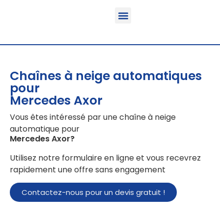
Fonction & Domaine d’application
Informations sur le produit
Véhicules équipables
Chaînes à neige automatiques
pour
Mercedes Axor
Vous êtes intéressé par une chaîne à neige
automatique pour
Mercedes Axor
?
Utilisez notre formulaire en ligne et vous recevrez
rapidement une offre sans engagement
Contactez-nous pour un devis gratuit !